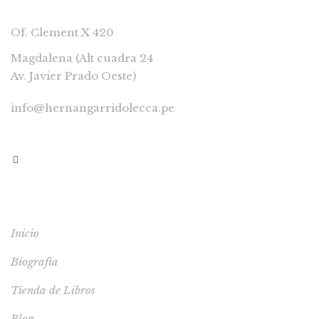
Of. Clement X 420
Magdalena (Alt cuadra 24
Av. Javier Prado Oeste)
info@hernangarridolecca.pe
997541629
MENÚ
Inicio
Biografía
Tienda de Libros
Blog