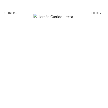
E LIBROS
BLOG
S/
39.00
icuña de Ocho Patas