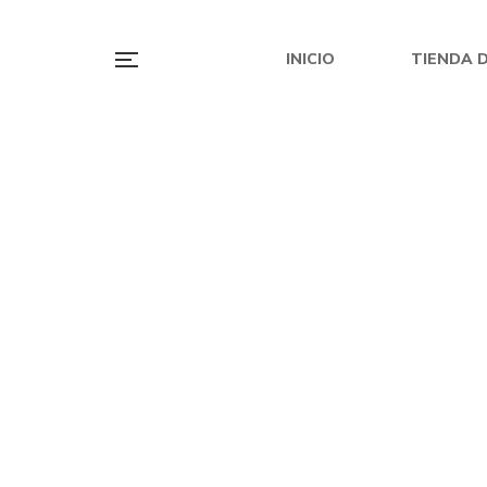
INICIO
TIENDA D
S/
49.90
Rebelión en la cuadra
La V
CONTACTAR