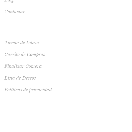
Contactar
TIENDA
Tienda de Libros
Carrito de Compras
Finalizar Compra
Lista de Deseos
Políticas de privacidad
LIBRO RECOMENDADO
Polo algodón Milagros y sus amigos talla 16 -
Consultar stock