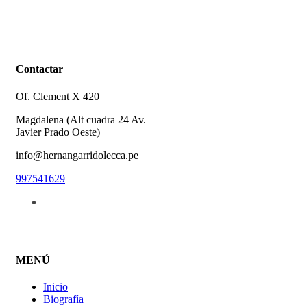
Contactar
Of. Clement X 420
Magdalena (Alt cuadra 24 Av.
Javier Prado Oeste)
info@hernangarridolecca.pe
997541629
MENÚ
Inicio
Biografía