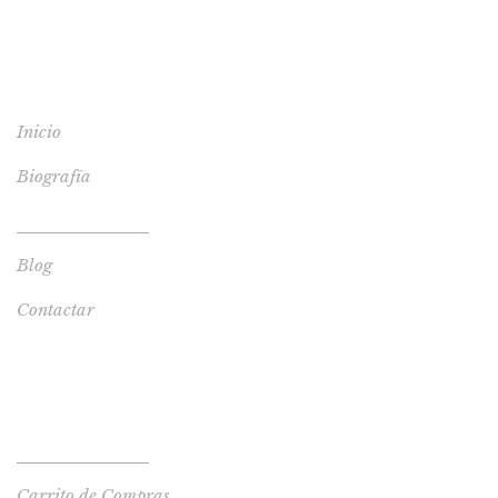
MENÚ
Inicio
Biografía
Tienda de Libros
Blog
Contactar
TIENDA
Tienda de Libros
Carrito de Compras