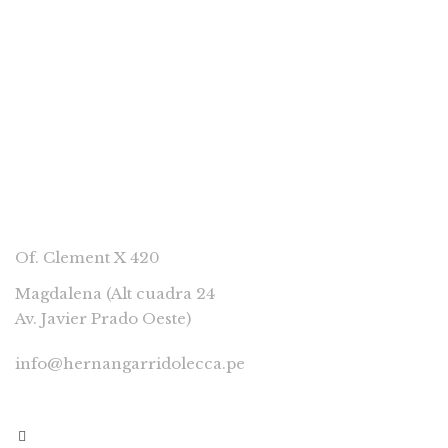
Don Ruperto Distinto
CONTACTAR
Of. Clement X 420
Magdalena (Alt cuadra 24
Av. Javier Prado Oeste)
info@hernangarridolecca.pe
997541629