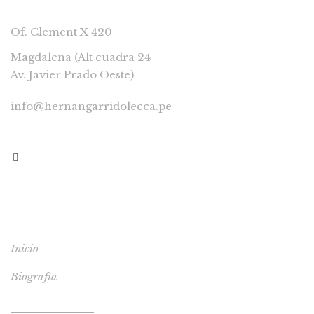
Of. Clement X 420
Magdalena (Alt cuadra 24
Av. Javier Prado Oeste)
info@hernangarridolecca.pe
997541629
MENÚ
Inicio
Biografía
Tienda de Libros