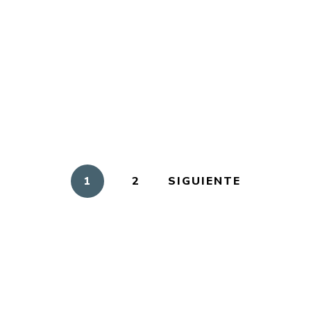
La ballenita que no quería comer
S/
39.00
Piratas en el Callao Cómic
1
2
SIGUIENTE
CONTACTAR