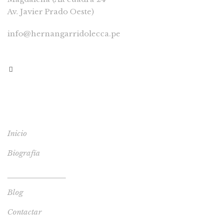
Av. Javier Prado Oeste)
info@hernangarridolecca.pe
997541629
MENÚ
Inicio
Biografía
Tienda de Libros
Blog
Contactar