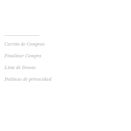
TIENDA
Tienda de Libros
Carrito de Compras
Finalizar Compra
Lista de Deseos
Políticas de privacidad
LIBRO RECOMENDADO
Polo algodón Milagros y sus amigos talla 8
S/
29.00