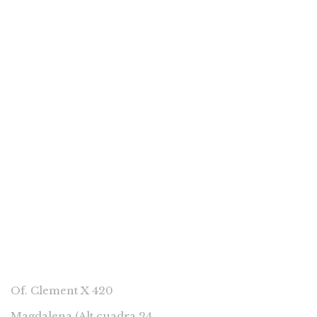
Cuentos capitales
S/
35.00
John – John, El Dragón del Lago Titicaca
CONTACTAR
Of. Clement X 420
Magdalena (Alt cuadra 24