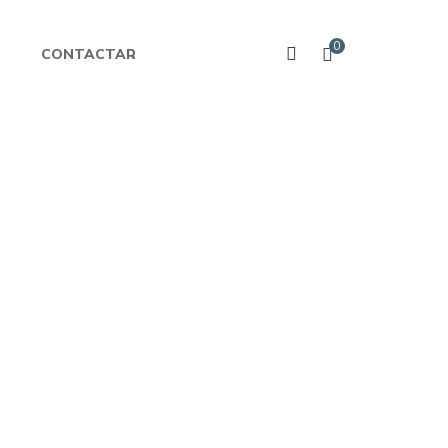
0
CONTACTAR
S/
39.00
Patas
La Vicuña de Ocho Patas
S/
39.00
but de
Los Magos del Silencio