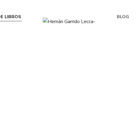
E LIBROS
BLOG
S/
39.00
S/
39.00
a Mena y Anisilla
La Vicuña de Ocho 
S/
35.00
S/
34.00
Los Bomberos
Los escritos del Mara
Timbuctú