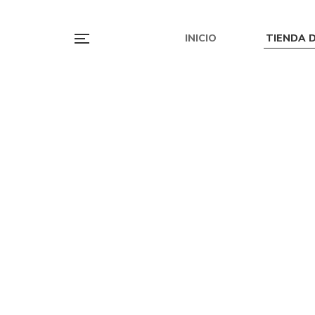
INICIO
TIENDA D
S/
39.00
L
La ballenita que no quería
comer
S/
28.00
La vida vuela