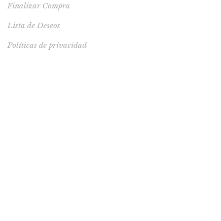
Finalizar Compra
Lista de Deseos
Políticas de privacidad
LIBRO RECOMENDADO
Polo algodón Milagros talla 12
S/
29.00