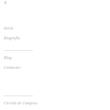
MENÚ
Inicio
Biografía
Tienda de Libros
Blog
Contactar
TIENDA
Tienda de Libros
Carrito de Compras