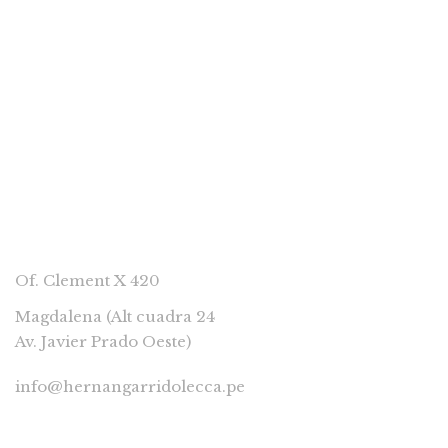
CONTACTAR
Of. Clement X 420
Magdalena (Alt cuadra 24
Av. Javier Prado Oeste)
info@hernangarridolecca.pe
997541629