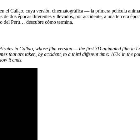
as en el Callao, cuya versión cinematográfica — la primera película an
dos de dos épocas diferentes y llevados, por accidente, a una tercera épo
nato del Perú… descubre cómo termina.
irates in Callao, whose film version — the first 3D animated film in 
mes that are taken, by accident, to a third different time: 1624 in the p
how it ends.