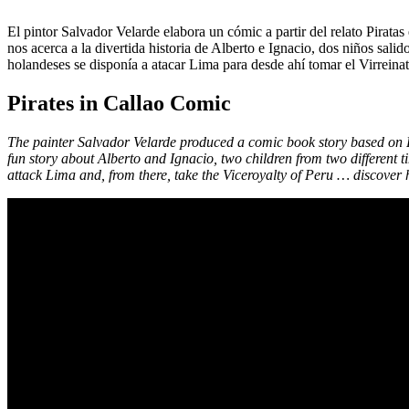
El pintor Salvador Velarde elabora un cómic a partir del relato Pirat
nos acerca a la divertida historia de Alberto e Ignacio, dos niños sali
holandeses se disponía a atacar Lima para desde ahí tomar el Virrei
Pirates in Callao Comic
The painter Salvador Velarde produced a comic book story based on P
fun story about Alberto and Ignacio, two children from two different ti
attack Lima and, from there, take the Viceroyalty of Peru … discover 