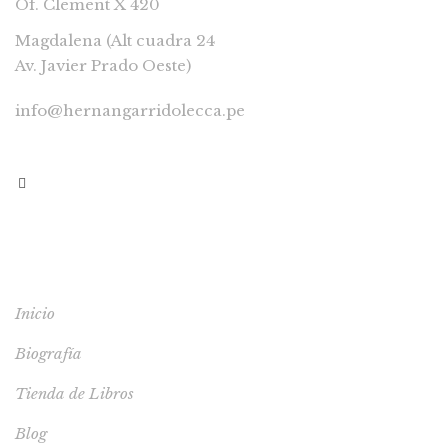
Of. Clement X 420
Magdalena (Alt cuadra 24
Av. Javier Prado Oeste)
info@hernangarridolecca.pe
997541629
MENÚ
Inicio
Biografía
Tienda de Libros
Blog