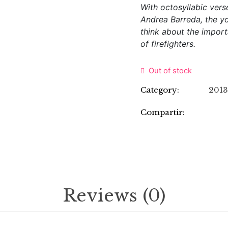
With octosyllabic verse
Andrea Barreda, the yo
think about the impor
of firefighters.
Out of stock
Category:
201
Compartir:
Reviews (0)