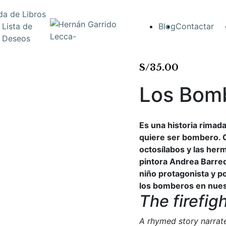
da de Libros
Lista de
Blog
Contactar
Deseos
S/
35.00
Los Bom
Es una historia rimad
quiere ser bombero. C
octosílabos y las her
pintora Andrea Barreda
niño protagonista y p
los bomberos en nues
The firefig
A rhymed story narrate