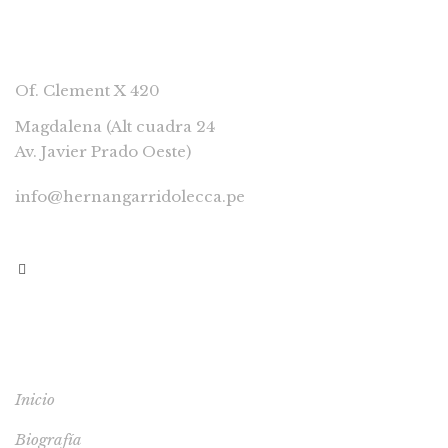
CONTACTAR
Of. Clement X 420
Magdalena (Alt cuadra 24
Av. Javier Prado Oeste)
info@hernangarridolecca.pe
997541629
MENÚ
Inicio
Biografía