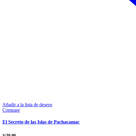
Añadir a la lista de deseos
Compare
El Secreto de las Islas de Pachacamac
S/
39.00