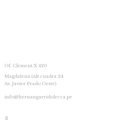
CONTACTAR
Of. Clement X 420
Magdalena (Alt cuadra 24
Av. Javier Prado Oeste)
info@hernangarridolecca.pe
997541629